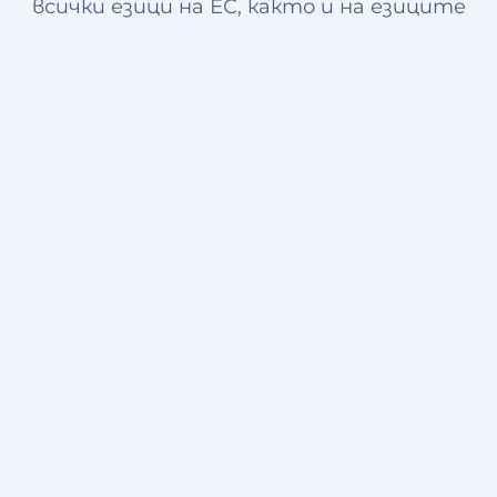
всички езици на ЕС, както и на езиците
от Западните Балкани.
Свържете се с нас
Нашите услуги